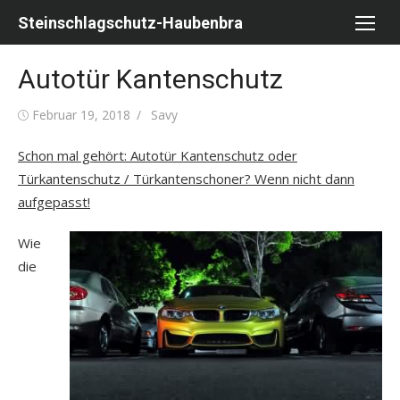
Skip
Steinschlagschutz-Haubenbra
to
content
Autotür Kantenschutz
Posted
Author
Februar 19, 2018
Savy
on
Schon mal gehört: Autotür Kantenschutz oder
Türkantenschutz / Türkantenschoner? Wenn nicht dann
aufgepasst!
Wie
die