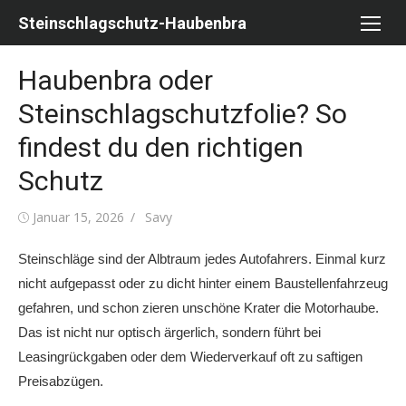
Skip
Steinschlagschutz-Haubenbra
to
content
Haubenbra oder
Steinschlagschutzfolie? So
findest du den richtigen
Schutz
Posted
Author
Januar 15, 2026
Savy
on
Steinschläge sind der Albtraum jedes Autofahrers. Einmal kurz
nicht aufgepasst oder zu dicht hinter einem Baustellenfahrzeug
gefahren, und schon zieren unschöne Krater die Motorhaube.
Das ist nicht nur optisch ärgerlich, sondern führt bei
Leasingrückgaben oder dem Wiederverkauf oft zu saftigen
Preisabzügen.